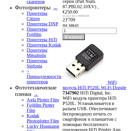
серии (Part Num.
сканеров
87.PBL02.10XV)
Фотопринтеры
→
€250.00
Принтеры
08/08/2026
Citizen
23'709
Принтеры DNP
на заказ
Принтеры
Fujifilm
В корзину
Принтеры HiTi
Принтеры Kodak
Принтеры
Mitsubishi
Принтеры
Sinfonia
~
Принадлежности
принтеров
WiFi
Фототехнические
модуль HiTi P520L Wi-Fi Dongle
7347902
HiTi Digital, Inc.
пленки
→
WiFi модуль принтера HiTi
Agfa Plotter Film
P520L. Устанавливается в
Fujifilm Plotter
разъем USB. Обеспечивает
Film
беспроводную печать со
Kodak
смартфонов и планшетов с
Photoplotter Film
помощью бесплатного
Lucky Huaguang
приложения HiTi Prinbiz App