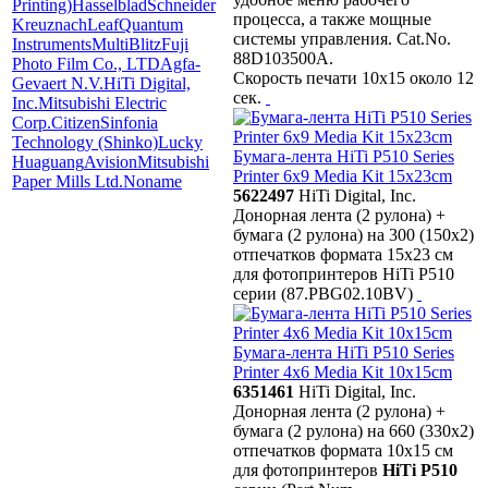
Printing)
Hasselblad
Schneider
процесса, а также мощные
Kreuznach
Leaf
Quantum
системы управления. Cat.No.
Instruments
MultiBlitz
Fuji
88D103500A.
Photo Film Co., LTD
Agfa-
Скорость печати 10x15 около 12
Gevaert N.V.
HiTi Digital,
сек.
Inc.
Mitsubishi Electric
Corp.
Citizen
Sinfonia
Technology (Shinko)
Lucky
Бумага-лента HiTi P510 Series
Huaguang
Avision
Mitsubishi
Printer 6x9 Media Kit 15x23cm
Paper Mills Ltd.
Noname
5622497
HiTi Digital, Inc.
Донорная лента (2 рулона) +
бумага (2 рулона) на 300 (150х2)
отпечатков формата 15x23 cм
для фотопринтеров HiTi P510
серии (87.PBG02.10BV)
Бумага-лента HiTi P510 Series
Printer 4x6 Media Kit 10x15cm
6351461
HiTi Digital, Inc.
Донорная лента (2 рулона) +
бумага (2 рулона) на 660 (330x2)
отпечатков формата 10x15 cм
для фотопринтеров
HiTi P510