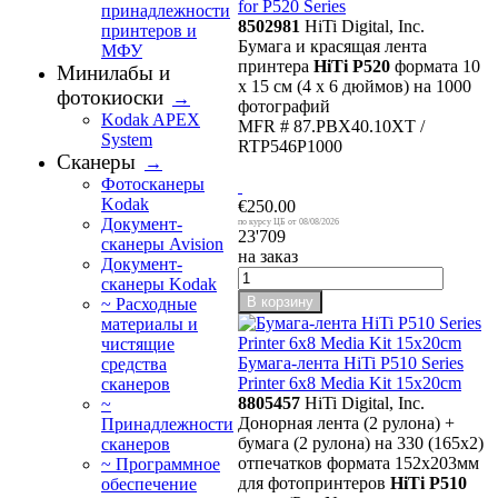
for P520 Series
принадлежности
8502981
HiTi Digital, Inc.
принтеров и
Бумага и красящая лента
МФУ
принтера
HiTi P520
формата 10
Минилабы и
x 15 см (4 x 6 дюймов) на 1000
фотокиоски
→
фотографий
Kodak APEX
MFR # 87.PBX40.10XT /
System
RTP546P1000
Сканеры
→
Фотосканеры
Kodak
€250.00
Документ-
08/08/2026
23'709
сканеры Avision
на заказ
Документ-
сканеры Kodak
В корзину
~ Расходные
материалы и
чистящие
Бумага-лента HiTi P510 Series
средства
Printer 6x8 Media Kit 15x20cm
сканеров
8805457
HiTi Digital, Inc.
~
Донорная лента (2 рулона) +
Принадлежности
бумага (2 рулона) на 330 (165х2)
сканеров
отпечатков формата 152x203мм
~ Программное
для фотопринтеров
HiTi P510
обеспечение