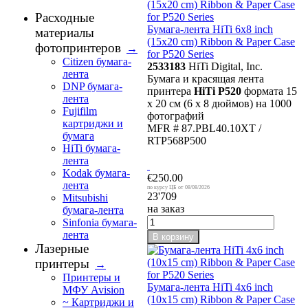
Расходные
Бумага-лента HiTi 6x8 inch
материалы
(15x20 cm) Ribbon & Paper Case
фотопринтеров
→
for P520 Series
Citizen бумага-
2533183
HiTi Digital, Inc.
лента
Бумага и красящая лента
DNP бумага-
принтера
HiTi P520
формата 15
лента
x 20 см (6 x 8 дюймов) на 1000
Fujifilm
фотографий
картриджи и
MFR # 87.PBL40.10XT /
бумага
RTP568P500
HiTi бумага-
лента
Kodak бумага-
€250.00
лента
08/08/2026
23'709
Mitsubishi
на заказ
бумага-лента
Sinfonia бумага-
лента
В корзину
Лазерные
принтеры
→
Принтеры и
Бумага-лента HiTi 4x6 inch
МФУ Avision
(10x15 cm) Ribbon & Paper Case
~ Картриджи и