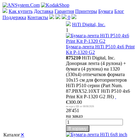
Как купить
Доставка
Гарантия
Принтеры
Бумага
Блог
Поддержка
Контакты
0
HiTi Digital, Inc.
1
Бумага-лента HiTi P510 4x6 Print
Kit P-1320 G2
875210
HiTi Digital, Inc.
Донорная лента (4 рулона) +
бумага (4 рулона) на 1320
(330x4) отпечатков формата
10x15 cм для фотопринтеров
HiTi P510 серии (Part Num.
87.PBX52.10XT HiTi P510 4x6
Print Kit P-1320 G2 JH)
€300.00
08/08/2026
28'451
на заказ
В корзину
Каталог
✕