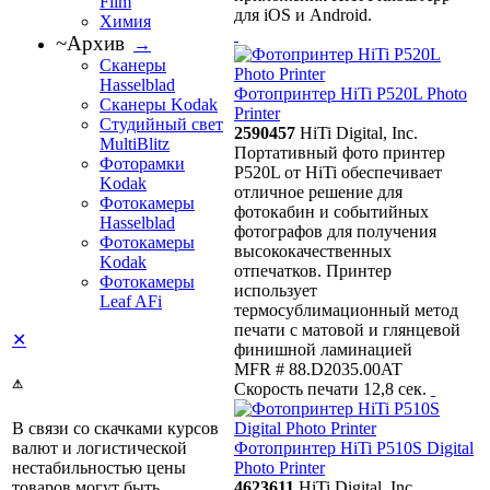
Film
для iOS и Android.
Химия
~Архив
→
Сканеры
Hasselblad
Фотопринтер HiTi P520L Photo
Сканеры Kodak
Printer
Студийный свет
2590457
HiTi Digital, Inc.
MultiBlitz
Портативный фото принтер
Фоторамки
P520L от HiTi обеспечивает
Kodak
отличное решение для
Фотокамеры
фотокабин и событийных
Hasselblad
фотографов для получения
Фотокамеры
высококачественных
Kodak
отпечатков. Принтер
Фотокамеры
использует
Leaf AFi
термосублимационный метод
печати с матовой и глянцевой
✕
финишной ламинацией
MFR # 88.D2035.00AT
⚠
Скорость печати 12,8 сек.
В связи со скачками курсов
валют и логистической
Фотопринтер HiTi P510S Digital
нестабильностью цены
Photo Printer
товаров могут быть
4623611
HiTi Digital, Inc.