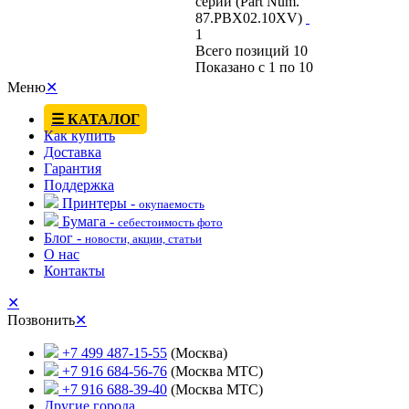
серии (Part Num.
87.PBX02.10XV)
1
Всего позиций 10
Показано с 1 по 10
Меню
✕
☰ КАТАЛОГ
Как купить
Доставка
Гарантия
Поддержка
Принтеры -
окупаемость
Бумага -
себестоимость фото
Блог -
новости, акции, статьи
О нас
Контакты
✕
Позвонить
✕
+7 499 487-15-55
(Москва)
+7 916 684-56-76
(Москва МТС)
+7 916 688-39-40
(Москва МТС)
Другие города