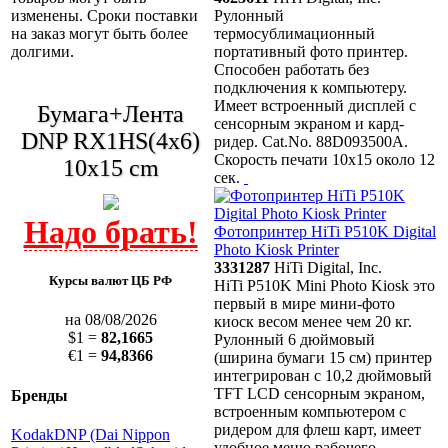
изменены. Сроки поставки
Рулонный
на заказ могут быть более
термосублимационный
долгими.
портативный фото принтер.
Способен работать без
подключения к компьютеру.
Имеет встроенный дисплей с
Бумага+Лента
сенсорным экраном и кард-
DNP RX1HS(4x6)
ридер. Cat.No. 88D093500A.
Скорость печати 10x15 около 12
10x15 cm
сек.
Фотопринтер HiTi P510K Digital
Photo Kiosk Printer
3331287
HiTi Digital, Inc.
Курсы валют ЦБ РФ
HiTi P510K Mini Photo Kiosk это
первый в мире мини-фото
на 08/08/2026
киоск весом менее чем 20 кг.
$1 =
82,1665
Рулонный 6 дюймовый
€1 =
94,8366
(ширина бумаги 15 см) принтер
интегрирован с 10,2 дюймовый
TFT LCD сенсорным экраном,
Бренды
встроенным компьютером с
ридером для флеш карт, имеет
Kodak
DNP (Dai Nippon
удобное меню рабочего