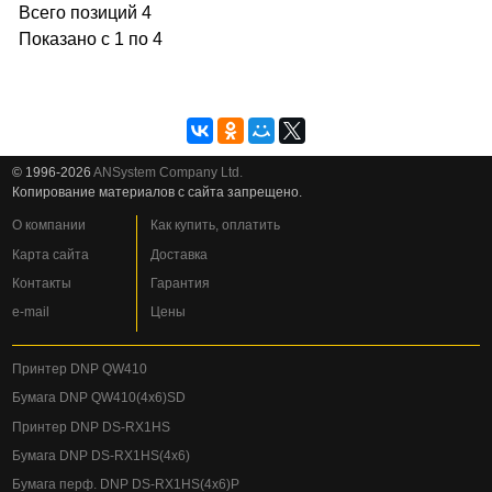
Всего позиций 4
Показано с 1 по 4
© 1996-2026
ANSystem Company Ltd.
Копирование материалов с сайта запрещено.
О компании
Как купить, оплатить
Карта сайта
Доставка
Контакты
Гарантия
e-mail
Цены
Принтер DNP QW410
Бумага DNP QW410(4x6)SD
Принтер DNP DS-RX1HS
Бумага DNP DS-RX1HS(4x6)
Бумага перф. DNP DS-RX1HS(4x6)P