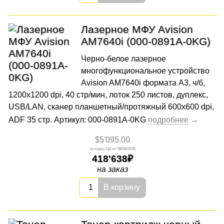
Лазерное МФУ Avision
AM7640i (000-0891A-0KG)
Черно-белое лазерное
многофункциональное устройство
Avision AM7640i формата А3, ч/б,
1200x1200 dpi, 40 стр/мин, лоток 250 листов, дуплекс,
USB/LAN, сканер планшетный/протяжный 600x600 dpi,
ADF 35 стр. Артикул: 000-0891A-0KG
$5'095.00
08/08/2026
418'638
на заказ
В корзину