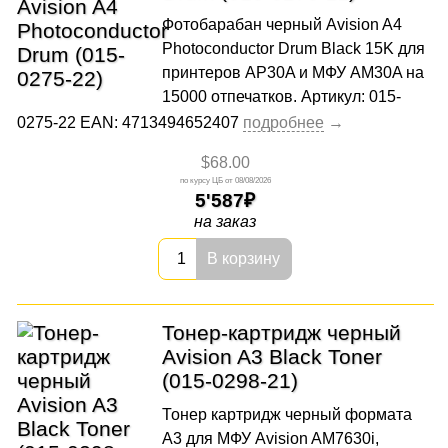
Фотобарабан черный Avision A4
Photoconductor Drum Black 15K для
принтеров AP30A и МФУ AM30A на
15000 отпечатков. Артикул: 015-
0275-22 EAN: 4713494652407
$68.00
08/08/2026
5'587
на заказ
В корзину
Тонер-картридж черный
Avision A3 Black Toner
(015-0298-21)
Тонер картридж черный формата
А3 для МФУ Avision AM7630i,