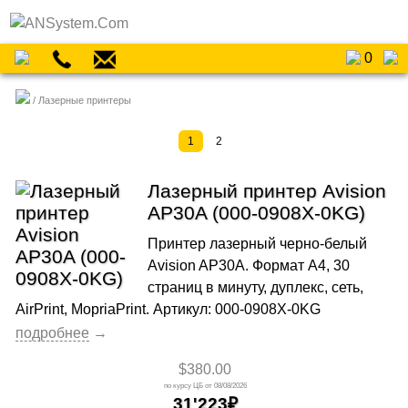
0
Лазерные принтеры
1
2
Лазерный принтер Avision
AP30A (000-0908X-0KG)
Принтер лазерный черно-белый
Avision AP30A. Формат A4, 30
страниц в минуту, дуплекс, сеть,
AirPrint, MopriaPrint. Артикул: 000-0908X-0KG
$380.00
08/08/2026
31'223