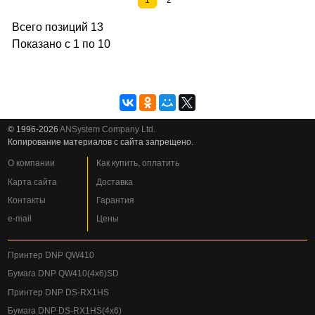
1
2
Всего позиций 13
Показано с 1 по 10
© 1996-2026
ANSystem Company Ltd.
Копирование материалов с сайта запрещено.
О компании
Как купить, оплатить
Карта сайта
Доставка
Контакты
Гарантия
e-mail
Цены
Принтер DNP QW410
Бумага DNP QW410(4x6)SD
Принтер DNP DS-RX1HS
Бумага DNP DS-RX1HS(4x6)