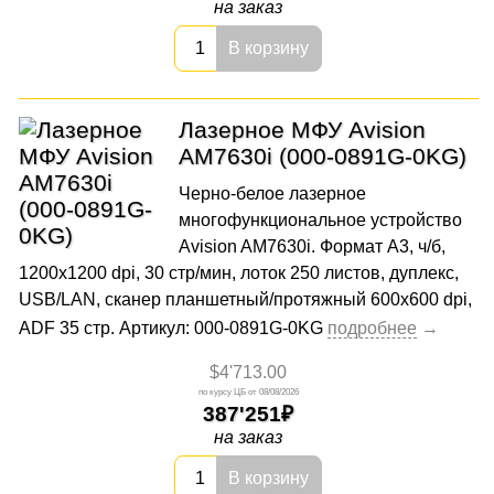
на заказ
В корзину
Лазерное МФУ Avision
AM7630i (000-0891G-0KG)
Черно-белое лазерное
многофункциональное устройство
Avision AM7630i. Формат А3, ч/б,
1200x1200 dpi, 30 стр/мин, лоток 250 листов, дуплекс,
USB/LAN, сканер планшетный/протяжный 600x600 dpi,
ADF 35 стр. Артикул: 000-0891G-0KG
$4'713.00
08/08/2026
387'251
на заказ
В корзину